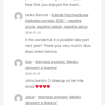
hear that you enjoyed the event.…
Lenka Šatrová
-
Kolonie Patchworkowe
Garbatka‑Letnisko 2026 — wspólne
szycie, wspólna radość, wspólne serca
2026-07-22
It this wonderfull. It is possible take part
next year? Thank your very mutch. Nice
days Lenka Satrova
Syla
-
Wernisaż wystawy “Między
obrazem a tkaniną”
2026-07-01
Jolciu bardzo Ci dziękuję za tak milę
słowa
Jolcia
-
Wernisaż wystawy “Między
obrazem a tkaniną”