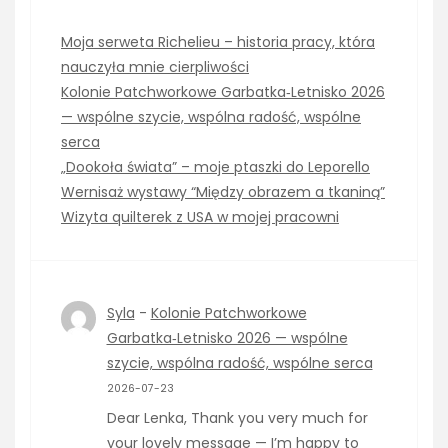
Moja serweta Richelieu – historia pracy, która
nauczyła mnie cierpliwości
Kolonie Patchworkowe Garbatka‑Letnisko 2026
— wspólne szycie, wspólna radość, wspólne
serca
„Dookoła świata” – moje ptaszki do Leporello
Wernisaż wystawy “Między obrazem a tkaniną”
Wizyta quilterek z USA w mojej pracowni
Syla
-
Kolonie Patchworkowe
Garbatka‑Letnisko 2026 — wspólne
szycie, wspólna radość, wspólne serca
2026-07-23
Dear Lenka, Thank you very much for
your lovely message — I’m happy to