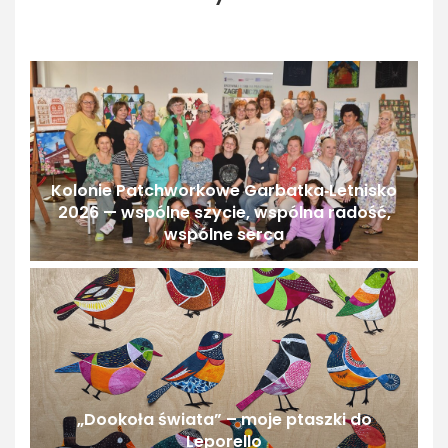
Kolonie Patchworkowe Garbatka‑Letnisko
2026 — wspólne szycie, wspólna radość,
wspólne serca
„Dookoła świata” – moje ptaszki do
Leporello