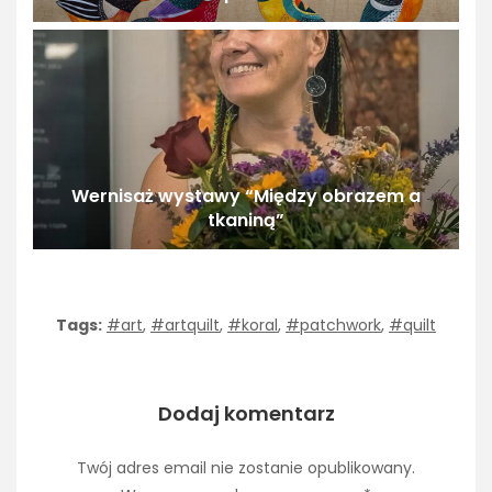
Wernisaż wystawy “Między obrazem a
tkaniną”
Tags:
#art
,
#artquilt
,
#koral
,
#patchwork
,
#quilt
Dodaj komentarz
Twój adres email nie zostanie opublikowany.