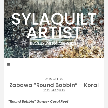
Skip
to
SYLAQUILT
content
ARTIST
BLOG SYLWII IGNATOWSKIEJ
ON 2023-11-20
Zabawa “Round Bobbin” – Koral
2023
.
ART QUILTS
“Round Bobbin” Game- Coral Reef