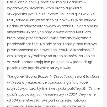
Dzisiaj chciałam się podzielić moim udziałem w
wyjątkowym projekcie, który organizuje gildia
szwajcarska patCHquilt. Z okazji 35-lecia gildii w 2024
roku, zaprosili oni wszystkich członków EQA do wzięcia
udziału w międzynarodowym wyzwaniu. Polega ono na
stworzeniu 35 małych prac o wymiarach 10×10 cm,
które będą przedstawiać różne tematy związane z
patchworkiem i sztuką tekstylną. Każda praca ma być
przymocowana do drewnianej szpulki o szerokości 12
cm, którą otrzymaliśmy od organizatorów. Na koniec
wszystkie prace mają być połączone w jeden długi
pasek, który będzie wisiał na wystawie.
The game “Round Bobbin”- Coral. Today I want to share
with you my experience participating in a unique
project organized by the Swiss guild, patCHquilt. On the
guild’s upcoming 35th Anniversary in 2024, they invite
all EQA members to take part in an international
challenge. It involves creating 35 small projects