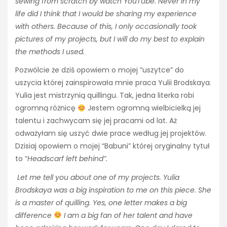
sewing from scratch by watch YouTube. Never in my
life did I think that I would be sharing my experience
with others. Because of this, I only occasionally took
pictures of my projects, but I will do my best to explain
the methods I used.
Pozwólcie że dziś opowiem o mojej “uszytce” do
uszycia której zainspirowała mnie praca Yulii Brodskaya.
Yulia jest mistrzynią quillingu. Tak, jedna literka robi
ogromną różnicę
Jestem ogromną wielbicielką jej
talentu i zachwycam się jej pracami od lat. Aż
odważyłam się uszyć dwie prace według jej projektów.
Dzisiaj opowiem o mojej “Babuni” której oryginalny tytuł
to “
Headscarf left behind”.
Let me tell you about one of my projects. Yulia
Brodskaya was a big inspiration to me on this piece. She
is a master of quilling. Yes, one letter makes a big
difference
I am a big fan of her talent and have