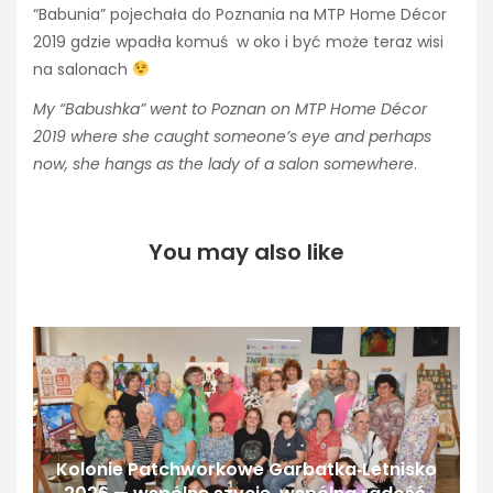
“Babunia” pojechała do Poznania na MTP Home Décor
2019 gdzie wpadła komuś w oko i być może teraz wisi
na salonach
My “Babushka” went to Poznan on MTP Home Décor
2019 where she caught someone’s eye and perhaps
now, she hangs as the lady of a salon somewhere
.
You may also like
Kolonie Patchworkowe Garbatka‑Letnisko