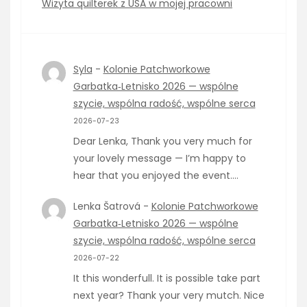
Wizyta quilterek z USA w mojej pracowni
Syla
-
Kolonie Patchworkowe
Garbatka‑Letnisko 2026 — wspólne
szycie, wspólna radość, wspólne serca
2026-07-23
Dear Lenka, Thank you very much for
your lovely message — I’m happy to
hear that you enjoyed the event.…
Lenka Šatrová
-
Kolonie Patchworkowe
Garbatka‑Letnisko 2026 — wspólne
szycie, wspólna radość, wspólne serca
2026-07-22
It this wonderfull. It is possible take part
next year? Thank your very mutch. Nice