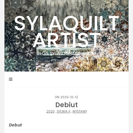
Skip
to
SYLAQUILT
content
ARTIST
BLOG SYLWII IGNATOWSKIEJ
ON 2020-10-12
Debiut
2020
.
SYLWIA II
.
WYSTAWY
Debut