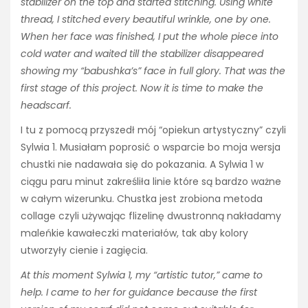
stabilizer on the top and started stitching. Using white
thread, I stitched every beautiful wrinkle, one by one.
When her face was finished, I put the whole piece into
cold water and waited till the stabilizer disappeared
showing my “babushka’s” face in full glory. That was the
first stage of this project. Now it is time to make the
headscarf.
I tu z pomocą przyszedł mój “opiekun artystyczny” czyli
Sylwia 1. Musiałam poprosić o wsparcie bo moja wersja
chustki nie nadawała się do pokazania. A Sylwia 1 w
ciągu paru minut zakreśliła linie które są bardzo ważne
w całym wizerunku. Chustka jest zrobiona metoda
collage czyli używając flizelinę dwustronną nakładamy
maleńkie kawałeczki materiałów, tak aby kolory
utworzyły cienie i zagięcia.
At this moment Sylwia 1, my “artistic tutor,” came to
help. I came to her for guidance because the first