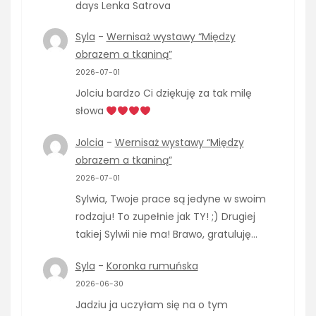
days Lenka Satrova
Syla
-
Wernisaż wystawy “Między
obrazem a tkaniną”
2026-07-01
Jolciu bardzo Ci dziękuję za tak milę
słowa
Jolcia
-
Wernisaż wystawy “Między
obrazem a tkaniną”
2026-07-01
Sylwia, Twoje prace są jedyne w swoim
rodzaju! To zupełnie jak TY! ;) Drugiej
takiej Sylwii nie ma! Brawo, gratuluję…
Syla
-
Koronka rumuńska
2026-06-30
Jadziu ja uczyłam się na o tym