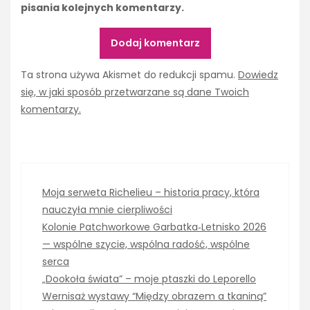
pisania kolejnych komentarzy.
Ta strona używa Akismet do redukcji spamu.
Dowiedz
się, w jaki sposób przetwarzane są dane Twoich
komentarzy.
Moja serweta Richelieu – historia pracy, która
nauczyła mnie cierpliwości
Kolonie Patchworkowe Garbatka‑Letnisko 2026
— wspólne szycie, wspólna radość, wspólne
serca
„Dookoła świata” – moje ptaszki do Leporello
Wernisaż wystawy “Między obrazem a tkaniną”