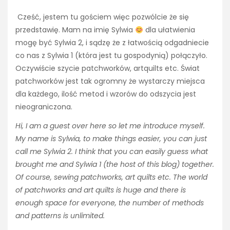
Cześć, jestem tu gościem więc pozwólcie że się
przedstawię. Mam na imię Sylwia
dla ułatwienia
mogę być Sylwia 2, i sądzę że z łatwością odgadniecie
co nas z Sylwia 1 (która jest tu gospodynią) połączyło.
Oczywiście szycie patchworków, artquilts etc. Świat
patchworków jest tak ogromny że wystarczy miejsca
dla każdego, ilość metod i wzorów do odszycia jest
nieograniczona.
Hi, I am a guest over here so let me introduce myself.
My name is Sylwia, to make things easier, you can just
call me Sylwia 2. I think that you can easily guess what
brought me and Sylwia 1 (the host of this blog) together.
Of course, sewing patchworks, art quilts etc. The world
of patchworks and art quilts is huge and there is
enough space for everyone, the number of methods
and patterns is unlimited.