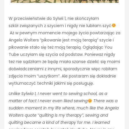
W przeciwieństwie do Sylwii 1, nie skończyłam
szkół związanych z szyciem i nigdy nie lubiłam szyć
Aż w pewnym momencie mojego życia powtarzając za
Angela Wolters “pikowanie jest moją terapią” szycie i
pikowanie stało się też moją terapią. Oglądając You
Tube uczyłam się szycia od podstaw. Ponieważ nigdy
też nie sądziłam że będę miała szanse dzielić się moimi
doświadczeniami z innymi, sporadycznie więc robiłam
zdjęcia moim “uszytkom”. Ale postaram się dokładnie
wytłumaczyć techniki jakimi się posługuję.
Unlike Sylwia 1, I never went to sewing school, as a
matter of fact I never even liked sewing
There was a
sudden moment in my life where, much like the Angela
Wolters quote “quilting is my therapy”, sewing and
quilting became a kind of therapy for me. I learned