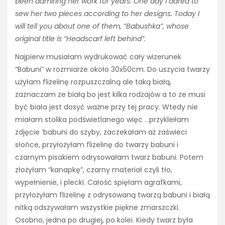
been admiring her work for years. One day I dared to
sew her two pieces according to her designs. Today I
will tell you about one of them, “Babushka”, whose
original title is “Headscarf left behind”.
Najpierw musiałam wydrukować cały wizerunek
“Babuni” w rozmiarze około 30x50cm. Do uszycia twarzy
użyłam flizelinę rozpuszczalną ale taką białą,
zaznaczam ze białą bo jest kilka rodzajów a to ze musi
być biała jest dosyć ważne przy tej pracy. Wtedy nie
miałam stolika podświetlanego więc …przykleiłam
zdjęcie ‘babuni do szyby, zaczekałam aż zaświeci
słońce, przyłożyłam flizelinę do twarzy babuni i
czarnym pisakiem odrysowałam twarz babuni. Potem
złożyłam “kanapkę”, czarny materiał czyli tło,
wypełnienie, i plecki. Całość spięłam agrafkami,
przyłożyłam flizelinę z odrysowaną twarzą babuni i białą
nitką odszywałam wszystkie piękne zmarszczki.
Osobno, jedna po drugiej, po kolei. Kiedy twarz była