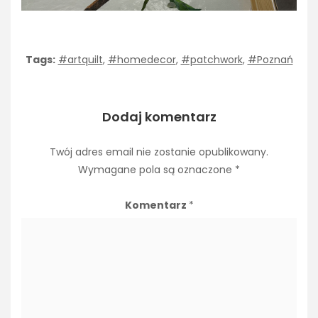
Tags:
#artquilt
,
#homedecor
,
#patchwork
,
#Poznań
Dodaj komentarz
Twój adres email nie zostanie opublikowany.
Wymagane pola są oznaczone
*
Komentarz
*