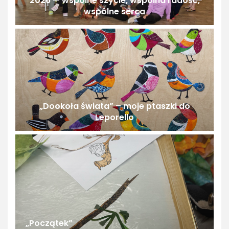
2026 — wspólne szycie, wspólna radość,
wspólne serca
„Dookoła świata” – moje ptaszki do
Leporello
„Początek”