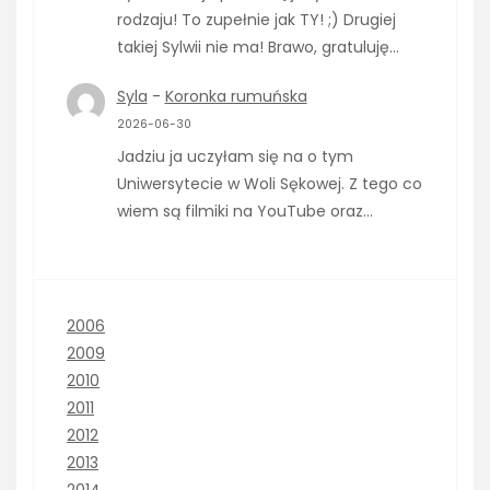
rodzaju! To zupełnie jak TY! ;) Drugiej
takiej Sylwii nie ma! Brawo, gratuluję…
Syla
-
Koronka rumuńska
2026-06-30
Jadziu ja uczyłam się na o tym
Uniwersytecie w Woli Sękowej. Z tego co
wiem są filmiki na YouTube oraz…
2006
2009
2010
2011
2012
2013