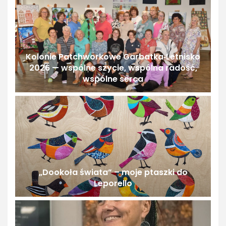
Kolonie Patchworkowe Garbatka‑Letnisko
2026 — wspólne szycie, wspólna radość,
wspólne serca
„Dookoła świata” – moje ptaszki do
Leporello