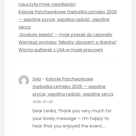
nauczyła mnie cierpliwości
Kolonie Patchworkowe Garbatka‑Letnisko 2026
— wspólne szycie, wspólna radość, wspólne
serca
„Dookoła świata” – moje ptaszki do Leporello
Wernisaż wystawy “Między obrazem a tkaniną”
Wizyta quilterek z USA w mojej pracowni
Syla
-
Kolonie Patchworkowe
Garbatka‑Letnisko 2026 — wspólne
szycie, wspólna radość, wspólne serca
2026-07-23
Dear Lenka, Thank you very much for
your lovely message — I’m happy to
hear that you enjoyed the event.…