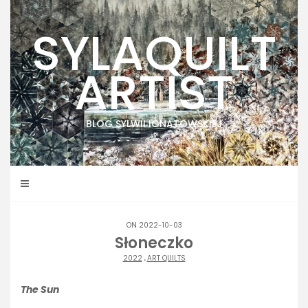
Skip
to
SYLAQUILT
content
ARTIST
BLOG SYLWII IGNATOWSKIEJ
ON 2022-10-03
Słoneczko
2022
.
ART QUILTS
The Sun