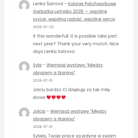
Lenka Šatrová
-
Kolonie Patchworkowe
Garbatka‑Letnisko 2026 — wspólne
szycie, wspólna radość, wspólne serca
2026-07-22
It this wonderfull. It is possible take part
next year? Thank your very mutch. Nice
days Lenka Satrova
Syla
-
Wernisaż wystawy “Między
obrazem a tkaniną”
2026-07-01
Jolciu bardzo Ci dziękuję za tak milę
słowa
Jolcia
-
Wernisaż wystawy “Między
obrazem a tkaniną”
2026-07-01
Sylwia, Twoje prace są jedyne w swoim