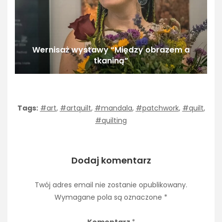
Wernisaż wystawy “Między obrazem a
tkaniną”
Tags:
#art
,
#artquilt
,
#mandala
,
#patchwork
,
#quilt
,
#quilting
Dodaj komentarz
Twój adres email nie zostanie opublikowany.
Wymagane pola są oznaczone
*
Komentarz
*