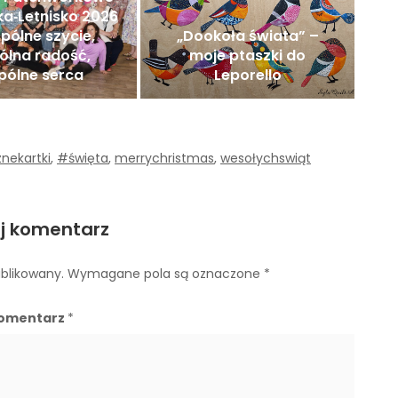
a‑Letnisko 2026
pólne szycie,
„Dookoła świata” –
ólna radość,
moje ptaszki do
pólne serca
Leporello
nekartki
,
#święta
,
merrychristmas
,
wesołychswiąt
j komentarz
ublikowany.
Wymagane pola są oznaczone
*
omentarz
*