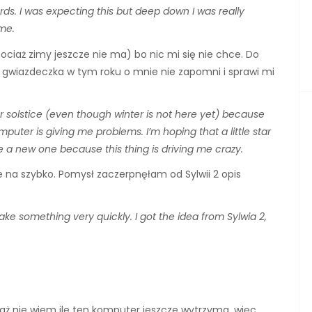
s. I was expecting this but deep down I was really
me.
ciaż zimy jeszcze nie ma) bo nic mi się nie chce. Do
 gwiazdeczka w tym roku o mnie nie zapomni i sprawi mi
er solstice (even though winter is not here yet) because
mputer is giving me problems. I’m hoping that a little
star
 a new one because this thing is driving me crazy.
e na szybko. Pomysł zaczerpnęłam od Sylwii 2 opis
make something very quickly. I got the idea from Sylwia 2,
aż nie wiem ile ten komputer jeszcze wytrzyma, więc