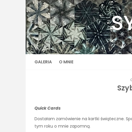
Skip
to
S
content
GALERIA
O MNIE
Szyb
Quick Cards
Dostałam zamówienie na kartki świąteczne. Sp
tym roku o mnie zapomną.