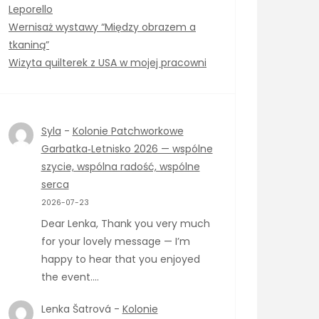
Leporello
Wernisaż wystawy “Między obrazem a
tkaniną”
Wizyta quilterek z USA w mojej pracowni
Syla
-
Kolonie Patchworkowe
Garbatka‑Letnisko 2026 — wspólne
szycie, wspólna radość, wspólne
serca
2026-07-23
Dear Lenka, Thank you very much
for your lovely message — I’m
happy to hear that you enjoyed
the event.…
Lenka Šatrová
-
Kolonie