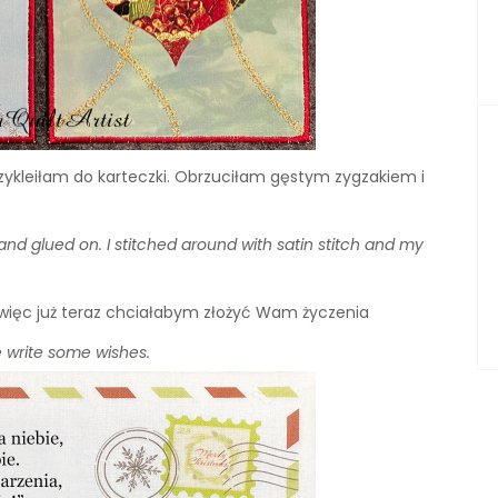
ykleiłam do karteczki. Obrzuciłam gęstym zygzakiem i
and glued on. I stitched around with satin stitch and my
 więc już teraz chciałabym złożyć Wam życzenia
e write some wishes.