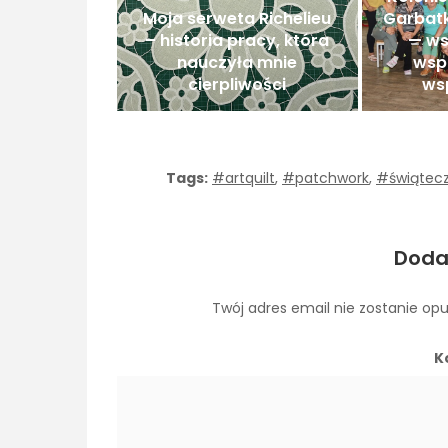
Moja serweta Richelieu
Garbatk
– historia pracy, która
— ws
nauczyła mnie
wsp
cierpliwości
ws
Tags:
#artquilt
,
#patchwork
,
#świątecz
Doda
Twój adres email nie zostanie op
K