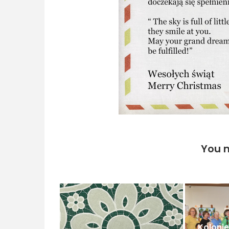
You m
Koloni