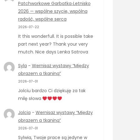
Patchworkowe Garbatka‑Letnisko
2026 — wspólne szycie, wspólna
radość, wspólne serca
2026-07-22
It this wonderfull. It is possible take
part next year? Thank your very
mutch. Nice days Lenka Satrova
Syla
-
Wernisaż wystawy “Między
obrazem a tkaniną”
2026-07-01
Jolciu bardzo Ci dziękuję za tak
milę słowa
Jolcia
-
Wernisaż wystawy “Między
obrazem a tkaniną”
2026-07-01
Sylwia, Twoje prace są jedyne w