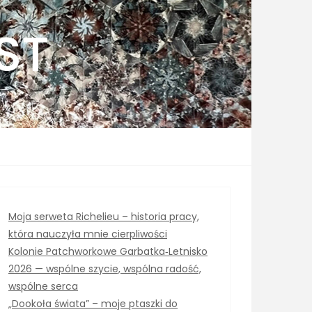
ST
Moja serweta Richelieu – historia pracy,
która nauczyła mnie cierpliwości
Kolonie Patchworkowe Garbatka‑Letnisko
2026 — wspólne szycie, wspólna radość,
wspólne serca
„Dookoła świata” – moje ptaszki do