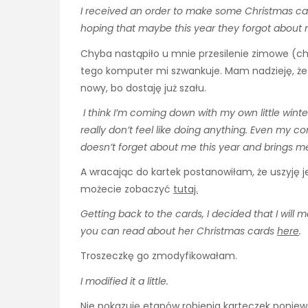
I received an order to make some Christmas card
hoping that maybe this year they forgot about 
Chyba nastąpiło u mnie przesilenie zimowe (cho
tego komputer mi szwankuje. Mam nadzieję, że
nowy, bo dostaję już szału.
I think I’m coming down with my own little wint
really don’t feel like doing anything. Even my co
doesn’t forget about me this year and brings me
A wracając do kartek postanowiłam, że uszyję j
możecie zobaczyć
tutaj.
Getting back to the cards, I decided that I will 
you can read about her Christmas cards
here
.
Troszeczkę go zmodyfikowałam.
I modified it a little.
Nie pokazuję etapów robienia karteczek poniew