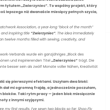
ym tytułem „Zwierzyniec”. To wspólny projekt, który
coś lepszego niż dwanaście miesięcy pełnych szycia,
Patchwork Association, a year‑long “block of the month”
nd inspiring title
“Zwierzyniec”
. The idea immediately
an twelve months filled with sewing, creativity, and
work‑Verbands wurde ein ganzjähriges „Block des
hönen und inspirierenden Titel
„Zwierzyniec“
trägt. Die
te besser sein als zwölf Monate voller Nähen, Kreativität
ić się pierwszymi efektami. Uszyłam dwa bloki:
ich dał mi ogromną frajdę, a jednocześnie poczułam,
m bloków. Taki rytm pracy — jeden blok miesięcznie
noty z innymi szyjącymi.
re my first results. I’ve sewn two blocks so far: Shoo‑Fly