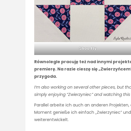
Shoo‑Fly
Równolegle pracuję też nad innymi projekt
premierę. Na razie cieszę się „Zwierzyńcem”
przygoda.
I’m also working on several other pieces, but th
simply enjoying “Zwierzyniec” and watching thi
Parallel arbeite ich auch an anderen Projekten
Moment genieße ich einfach „Zwierzyniec“ und
weiterentwickelt.