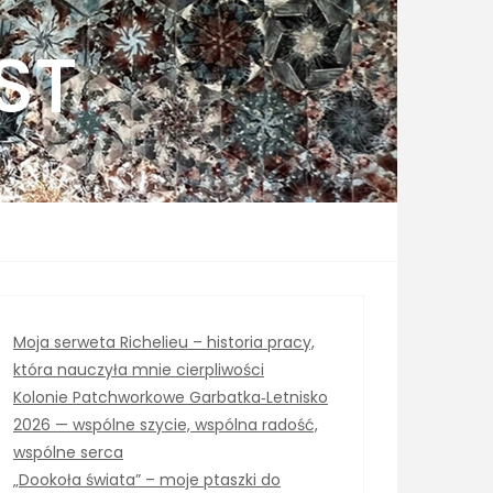
ST
Moja serweta Richelieu – historia pracy,
która nauczyła mnie cierpliwości
Kolonie Patchworkowe Garbatka‑Letnisko
2026 — wspólne szycie, wspólna radość,
wspólne serca
„Dookoła świata” – moje ptaszki do