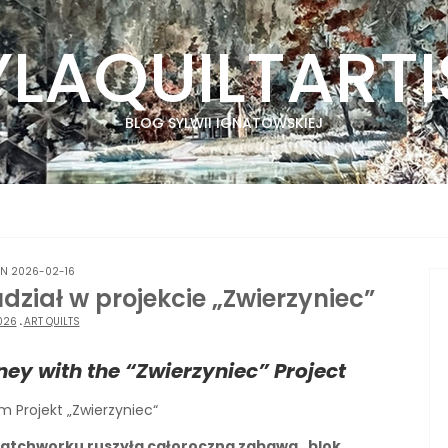
YLAQUILTARTI
BLOG SYLWII IGNATOWSKIEJ
N 2026-02-16
dział w projekcie „Zwierzyniec”
026
.
ART QUILTS
ney with the “Zwierzyniec” Project
m Projekt „Zwierzyniec“
o Patchworku ruszyła całoroczna zabawa „blok