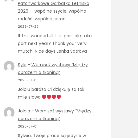
Patchworkowe Garbatka‑Letnisko
2026 — wspólne szycie, wspólna
radość, wspólne serca
2026-07-22
It this wonderfull. It is possible take
part next year? Thank your very
mutch. Nice days Lenka Satrova
Syla
-
Wernisaż wystawy “Między
obrazem a tkaniną”
2026-07-01
Jolciu bardzo Ci dziękuję za tak
milę słowa
Jolcia
-
Wernisaż wystawy “Między
obrazem a tkaniną”
2026-07-01
Sylwia, Twoje prace są jedyne w