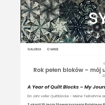
Skip
to
S
content
GALERIA
O MNIE
O
Rok pełen bloków – mój u
2
A Year of Quilt Blocks – My Jour
Ein Jahr voller Quiltblöcke – Meine Teilnahme a
Z okazji 10‑lecia Stowarzyszenia Polskieg