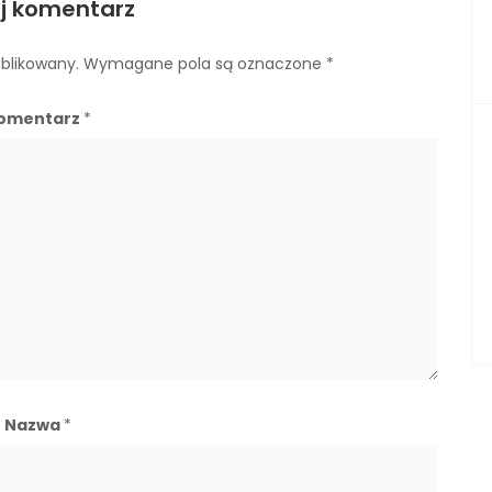
j komentarz
ublikowany.
Wymagane pola są oznaczone
*
omentarz
*
Nazwa
*