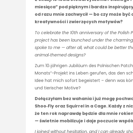
miesiąca” pod pięknym i bardzo inspirując
od razu mnie zachwycił — bo czy może być 
kreatywności i zwierzęcych motywów?
To celebrate the 10th anniversary of the Polish 
project has been launched under the charming a
spoke to me — after all, what could be better th
animal‑themed designs?
Zum 10‑jährigen Jubiläum des Polnischen Patch
Monats“-Projekt ins Leben gerufen, das den sc
Idee hat mich sofort begeistert – denn was könn
und tierischer Motive?
Dołączyłam bez wahania i już mogę pochwal
Shoo‑Fly oraz Squirrel in a Cage. Każdy z n
że ten rok naprawdę będzie dla mnie rokie
— świetnie mobilizuje i daje poczucie wspól
I joined without hesitation, and I can already sha