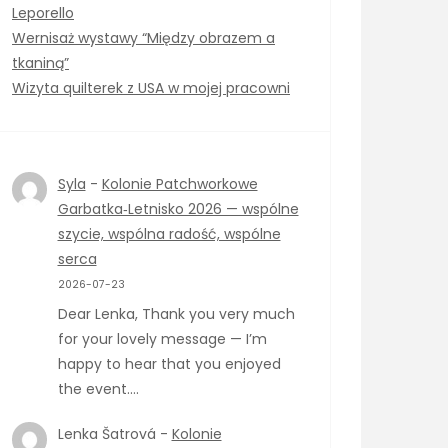
Leporello
Wernisaż wystawy “Między obrazem a
tkaniną”
Wizyta quilterek z USA w mojej pracowni
Syla
-
Kolonie Patchworkowe
Garbatka‑Letnisko 2026 — wspólne
szycie, wspólna radość, wspólne
serca
2026-07-23
Dear Lenka, Thank you very much
for your lovely message — I’m
happy to hear that you enjoyed
the event.…
Lenka Šatrová
-
Kolonie