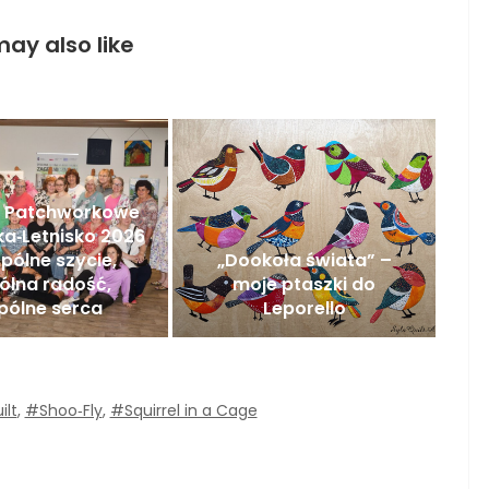
ay also like
e Patchworkowe
a‑Letnisko 2026
pólne szycie,
„Dookoła świata” –
ólna radość,
moje ptaszki do
pólne serca
Leporello
ilt
,
#Shoo‑Fly
,
#Squirrel in a Cage