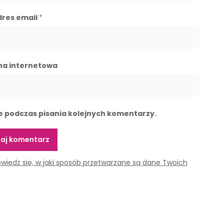
dres email
*
na internetowa
e podczas pisania kolejnych komentarzy.
wiedz się, w jaki sposób przetwarzane są dane Twoich