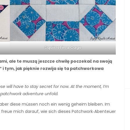
Squirrel in a Cage
ami, ale te muszą jeszcze chwilę poczekać na swoją
 i tym, jak pięknie rozwija się ta patchworkowa
ose will have to stay secret for now. At the moment, I’m
s patchwork adventure unfold.
, aber diese müssen noch ein wenig geheim bleiben. Im
 freue mich darauf, wie sich dieses Patchwork‑Abenteuer