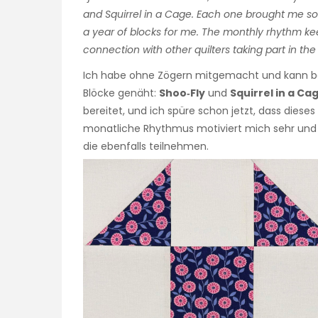
and Squirrel in a Cage. Each one brought me so mu
a year of blocks for me. The monthly rhythm k
connection with other quilters taking part in the
Ich habe ohne Zögern mitgemacht und kann ber
Blöcke genäht:
Shoo‑Fly
und
Squirrel in a Ca
bereitet, und ich spüre schon jetzt, dass dieses
monatliche Rhythmus motiviert mich sehr und 
die ebenfalls teilnehmen.