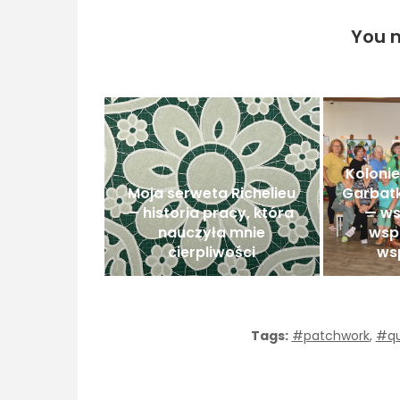
You m
Koloni
Moja serweta Richelieu
Garbatk
– historia pracy, która
— ws
nauczyła mnie
wsp
cierpliwości
ws
Tags:
#patchwork
,
#qu