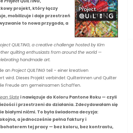
ie
Project QUILTING
,
kowy projekt, który łączy
je, mobilizuje i daje przestrzeń
wyzwanie to nowa przygoda, a
Project QUILTING, a creative challenge hosted by Kim
gether quilting enthusiasts from around the world —
celebrating handmade art.
ude an
Project QUILTING
teil – einer kreativen
t wird. Dieses Projekt verbindet Quilterinnen und Quilter
rt die Freude am gemeinsamen Schaffen.
lean Slate
i nawiązuje do Koloru Pantone Roku — czyli
ieżości i przestrzeni do działania. Zdecydowałam się
e białymi nićmi. To była świadoma decyzja:
okojna, a jednocześnie pełna faktury i
 bohaterem tej pracy — bez koloru, bez kontrastu,