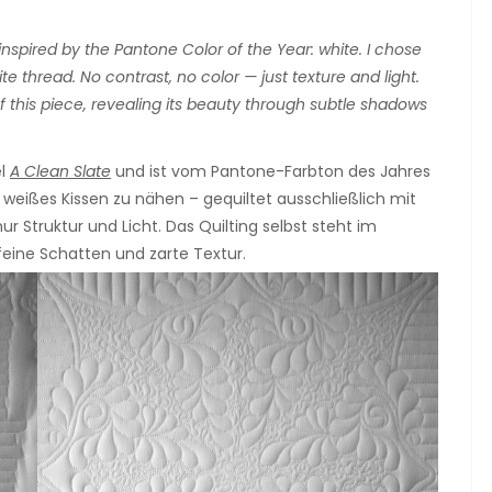
 inspired by the Pantone Color of the Year: white. I chose
ite thread. No contrast, no color — just texture and light.
f this piece, revealing its beauty through subtle shadows
el
A Clean Slate
und ist vom Pantone-Farbton des Jahres
n weißes Kissen zu nähen – gequiltet ausschließlich mit
r Struktur und Licht. Das Quilting selbst steht im
feine Schatten und zarte Textur.