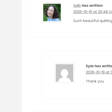
Sally
has written:
2026-01-10 at 20:48
O
Such beautiful quilting
Syla has writt
2026-01-19 at 
Thank you