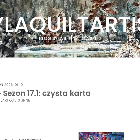
YLAQUILTARTI
BLOG SYLWII IGNATOWSKIEJ
ON 2026-01-10
 Sezon 17.1: czysta karta
6
.
ART QUILTS
.
INNE