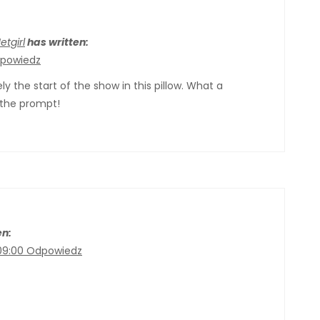
etgirl
has written:
powiedz
tely the start of the show in this pillow. What a
 the prompt!
en:
09:00
Odpowiedz