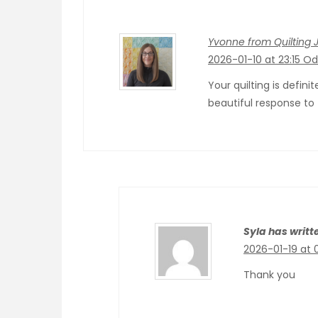
Yvonne from Quilting J
2026-01-10 at 23:15
Od
Your quilting is defini
beautiful response to
Syla has writt
2026-01-19 at 
Thank you