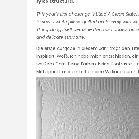
tylko struktura.
This year’s first challenge is titled
A Clean Slate
,
to sew a white pillow, quilted exclusively with wh
The quilting itself became the main character o
and delicate structure.
Die erste Aufgabe in diesem Jahr trägt den Tit
inspiriert: Weiß. Ich habe mich entschieden, ei
weißem Garn. Keine Farben, keine Kontraste – nu
Mittelpunkt und entfaltet seine Wirkung durch 