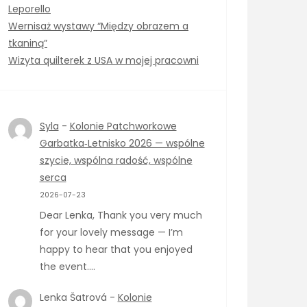
Leporello
Wernisaż wystawy “Między obrazem a
tkaniną”
Wizyta quilterek z USA w mojej pracowni
Syla
-
Kolonie Patchworkowe
Garbatka‑Letnisko 2026 — wspólne
szycie, wspólna radość, wspólne
serca
2026-07-23
Dear Lenka, Thank you very much
for your lovely message — I’m
happy to hear that you enjoyed
the event.…
Lenka Šatrová
-
Kolonie