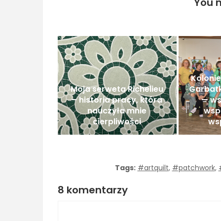
You m
Koloni
Moja serweta Richelieu
Garbatk
– historia pracy, która
— ws
nauczyła mnie
wsp
cierpliwości
ws
Tags:
#artquilt
,
#patchwork
,
8 komentarzy