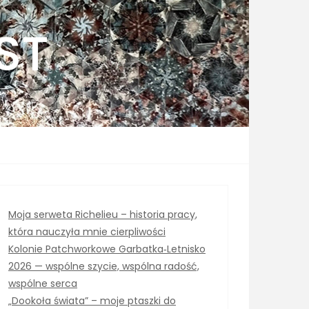
ST
Moja serweta Richelieu – historia pracy,
która nauczyła mnie cierpliwości
Kolonie Patchworkowe Garbatka‑Letnisko
2026 — wspólne szycie, wspólna radość,
wspólne serca
„Dookoła świata” – moje ptaszki do