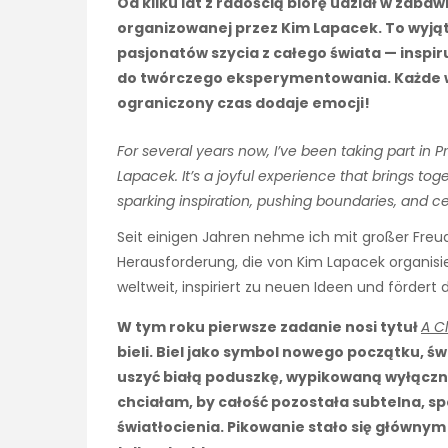
Od kilku lat z radością biorę udział w zabaw
organizowanej przez Kim Lapacek. To wyjąt
pasjonatów szycia z całego świata — inspiru
do twórczego eksperymentowania. Każde 
ograniczony czas dodaje emocji!
For several years now, I’ve been taking part in 
Lapacek. It’s a joyful experience that brings to
sparking inspiration, pushing boundaries, and 
Seit einigen Jahren nehme ich mit großer Fre
Herausforderung, die von Kim Lapacek organisier
weltweit, inspiriert zu neuen Ideen und förde
W tym roku pierwsze zadanie nosi tytuł
A C
bieli. Biel jako symbol nowego początku, św
uszyć białą poduszkę, wypikowaną wyłączni
chciałam, by całość pozostała subtelna, sp
światłocienia. Pikowanie stało się głównym