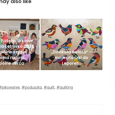
ay also like
e Patchworkowe
a‑Letnisko 2026
pólne szycie,
„Dookoła świata” –
ólna radość,
moje ptaszki do
pólne serca
Leporello
#pikowanie
,
#poduszka
,
#quilt
,
#quilting