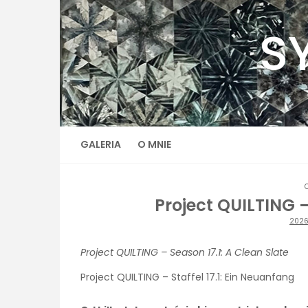
Skip
to
S
content
GALERIA
O MNIE
Project QUILTING –
202
Project QUILTING – Season 17.1: A Clean Slate
Project QUILTING – Staffel 17.1: Ein Neuanfang