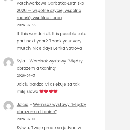
Patchworkowe Garbatka‑Letnisko
2026 — wspólne szycie, wspólna
radość, wspólne serca
2026-07-22
It this wonderfull. It is possible take
part next year? Thank your very
mutch. Nice days Lenka Satrova
Syla
-
Wernisaż wystawy “Między
obrazem a tkaniną”
2026-07-01
Jolciu bardzo Ci dziękuję za tak
milę słowa
Jolcia
-
Wernisaż wystawy “Między
obrazem a tkaniną”
2026-07-01
Sylwia, Twoje prace są jedyne w