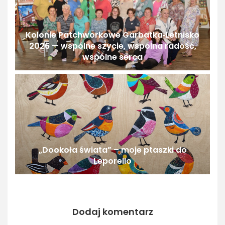
Kolonie Patchworkowe Garbatka‑Letnisko
2026 — wspólne szycie, wspólna radość,
wspólne serca
„Dookoła świata” – moje ptaszki do
Leporello
Dodaj komentarz