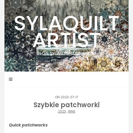
Skip
to
SYLAQUILT
content
ARTIST
BLOG SYLWII IGNATOWSKIEJ
ON 2023-07-17
Szybkie patchworki
2023
.
INNE
Quick patchworks