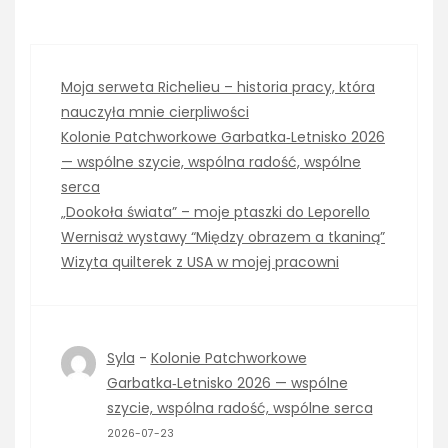
Moja serweta Richelieu – historia pracy, która
nauczyła mnie cierpliwości
Kolonie Patchworkowe Garbatka‑Letnisko 2026
— wspólne szycie, wspólna radość, wspólne
serca
„Dookoła świata” – moje ptaszki do Leporello
Wernisaż wystawy “Między obrazem a tkaniną”
Wizyta quilterek z USA w mojej pracowni
Syla
-
Kolonie Patchworkowe
Garbatka‑Letnisko 2026 — wspólne
szycie, wspólna radość, wspólne serca
2026-07-23