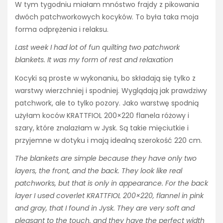
W tym tygodniu miałam mnóstwo frajdy z pikowania
dwóch patchworkowych kocyków. To była taka moja
forma odprężenia i relaksu.
Last week I had lot of fun quilting two patchwork
blankets. It was my form of rest and relaxation
Kocyki są proste w wykonaniu, bo składają się tylko z
warstwy wierzchniej i spodniej. Wyglądają jak prawdziwy
patchwork, ale to tylko pozory. Jako warstwę spodnią
użyłam koców KRATTFIOL 200×220 flanela różowy i
szary, które znalazłam w Jysk. Są takie mięciutkie i
przyjemne w dotyku i mają idealną szerokość 220 cm.
The blankets are simple because they have only two
layers, the front, and the back. They look like real
patchworks, but that is only in appearance. For the back
layer I used coverlet KRATTFIOL 200×220, flannel in pink
and gray, that I found in Jysk. They are very soft and
pleasant to the touch, and they have the perfect width