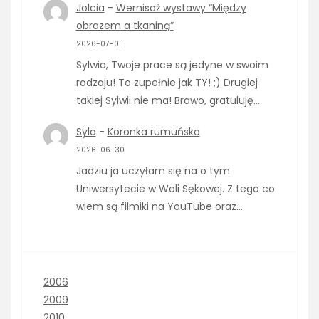
Jolcia
-
Wernisaż wystawy “Między
obrazem a tkaniną”
2026-07-01
Sylwia, Twoje prace są jedyne w swoim
rodzaju! To zupełnie jak TY! ;) Drugiej
takiej Sylwii nie ma! Brawo, gratuluję…
Syla
-
Koronka rumuńska
2026-06-30
Jadziu ja uczyłam się na o tym
Uniwersytecie w Woli Sękowej. Z tego co
wiem są filmiki na YouTube oraz…
2006
2009
2010