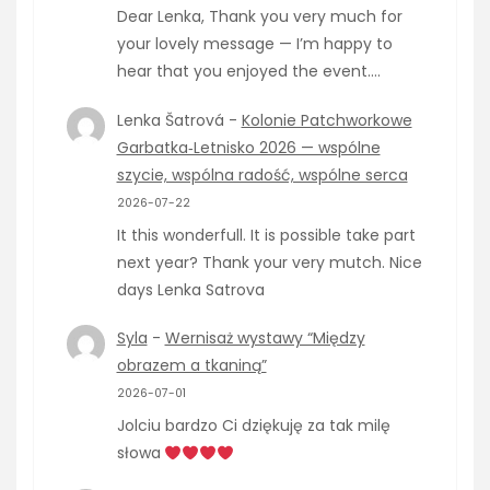
Dear Lenka, Thank you very much for
your lovely message — I’m happy to
hear that you enjoyed the event.…
Lenka Šatrová
-
Kolonie Patchworkowe
Garbatka‑Letnisko 2026 — wspólne
szycie, wspólna radość, wspólne serca
2026-07-22
It this wonderfull. It is possible take part
next year? Thank your very mutch. Nice
days Lenka Satrova
Syla
-
Wernisaż wystawy “Między
obrazem a tkaniną”
2026-07-01
Jolciu bardzo Ci dziękuję za tak milę
słowa