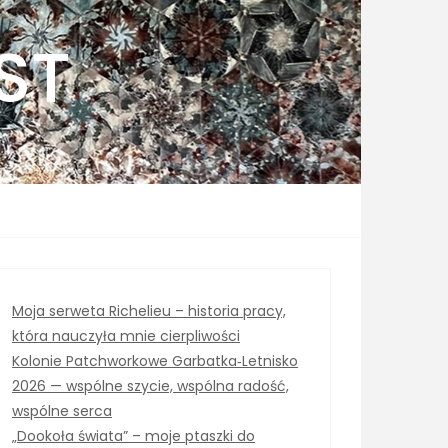
ST
Moja serweta Richelieu – historia pracy,
która nauczyła mnie cierpliwości
Kolonie Patchworkowe Garbatka‑Letnisko
2026 — wspólne szycie, wspólna radość,
wspólne serca
„Dookoła świata” – moje ptaszki do