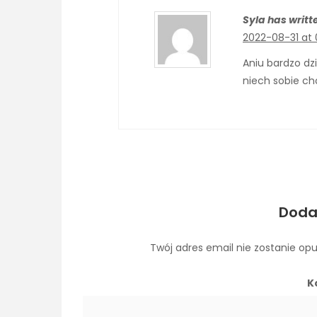
Syla has writt
2022-08-31 at 
Aniu bardzo dz
niech sobie ch
Doda
Twój adres email nie zostanie op
K