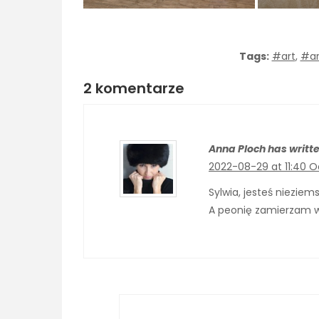
Tags:
#art
,
#ar
2 komentarze
Anna Ploch has writte
2022-08-29 at 11:40
O
Sylwia, jesteś nieziem
A peonię zamierzam 