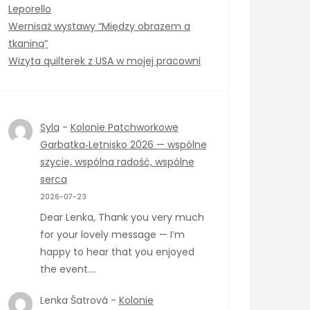
Leporello
Wernisaż wystawy “Między obrazem a
tkaniną”
Wizyta quilterek z USA w mojej pracowni
Syla
-
Kolonie Patchworkowe
Garbatka‑Letnisko 2026 — wspólne
szycie, wspólna radość, wspólne
serca
2026-07-23
Dear Lenka, Thank you very much
for your lovely message — I’m
happy to hear that you enjoyed
the event.…
Lenka Šatrová
-
Kolonie