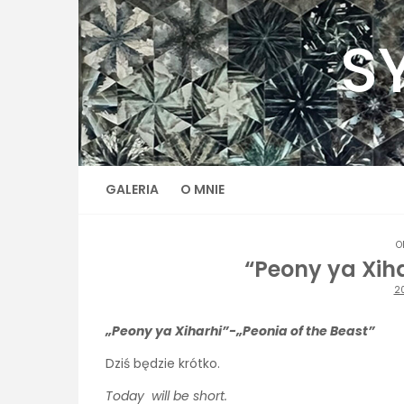
Skip
to
S
content
GALERIA
O MNIE
O
“Peony ya Xiha
2
„Peony ya Xiharhi”-„Peonia of the Beast”
Dziś będzie krótko.
Today will be short.