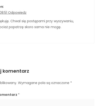
en:
08:51
Odpowiedz
iękuję. Chwal się postępami przy wyszywaniu,
ociaż popatrzę skoro sama nie mogę.
j komentarz
ublikowany.
Wymagane pola są oznaczone
*
omentarz
*