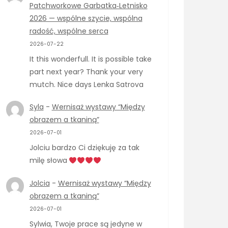
Patchworkowe Garbatka‑Letnisko
2026 — wspólne szycie, wspólna
radość, wspólne serca
2026-07-22
It this wonderfull. It is possible take
part next year? Thank your very
mutch. Nice days Lenka Satrova
Syla
-
Wernisaż wystawy “Między
obrazem a tkaniną”
2026-07-01
Jolciu bardzo Ci dziękuję za tak
milę słowa
Jolcia
-
Wernisaż wystawy “Między
obrazem a tkaniną”
2026-07-01
Sylwia, Twoje prace są jedyne w