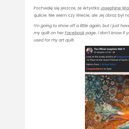
Pochwalę się jeszcze, że Artystka
Josephine Wal
quilcie. Nie wiem czy Wiecie, ale Jej obraz był 
I’m going to show off a little again, but I just hav
my quilt on her
Facebook
page. I don’t know if 
used for my art quilt.