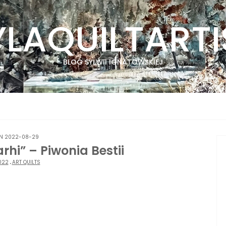
YLAQUILTARTI
BLOG SYLWII IGNATOWSKIEJ
N 2022-08-29
rhi” – Piwonia Bestii
022
.
ART QUILTS