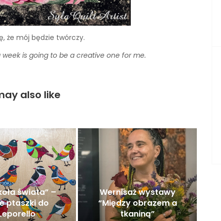
, że mój będzie twórczy.
 week is going to be a creative one for me.
ay also like
oła świata” –
Wernisaż wystawy
e ptaszki do
“Między obrazem a
Leporello
tkaniną”