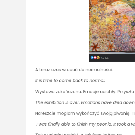
A teraz czas wracać do normalności.
It is time to come back to normal.
Wystawa zakończona. Emocje ucichły. Przyszła
The exhibition is over. Emotions have died down. 
Nareszcie mogłam wykończyć swoją piwonię. Tr
I was finally able to finish my peonia. It took a wh