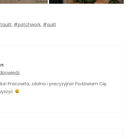
tquilt
,
#patchwork
,
#quilt
n:
dpowiedz
ska! Pracowita, zdolna i precyzyjna! Podziwiam Cię.
wyszyć