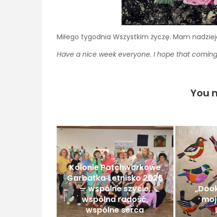
Miłego tygodnia Wszystkim życzę. Mam nadzieję
Have a nice week everyone.
I hope that coming
You m
Kolonie Patchworkowe
Garbatka‑Letnisko 2026
— wspólne szycie,
„Dook
wspólna radość,
moj
wspólne serca