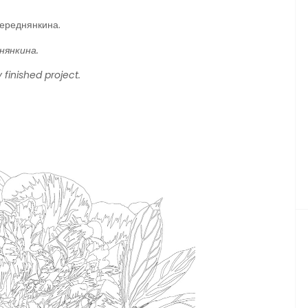
Переднянкина.
нянкина.
y finished project.