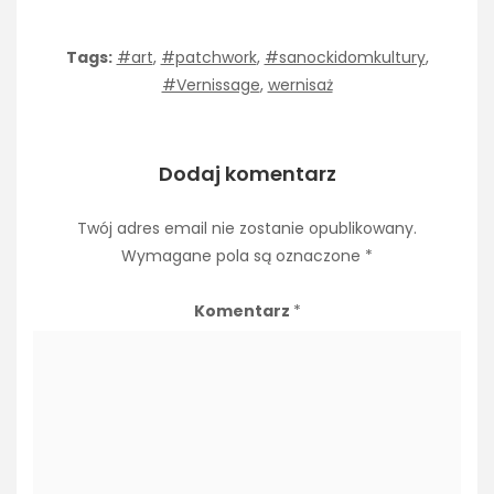
Tags:
#art
,
#patchwork
,
#sanockidomkultury
,
#Vernissage
,
wernisaż
Dodaj komentarz
Twój adres email nie zostanie opublikowany.
Wymagane pola są oznaczone
*
Komentarz
*