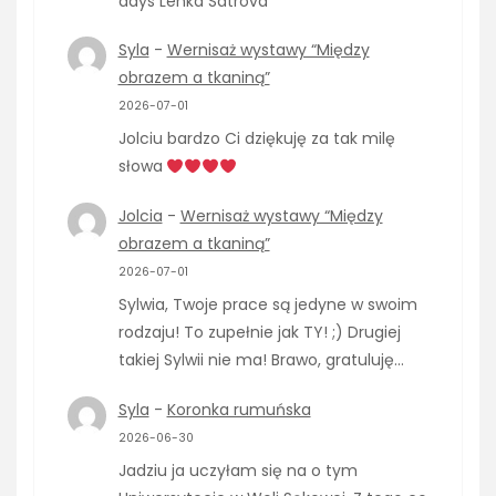
days Lenka Satrova
Syla
-
Wernisaż wystawy “Między
obrazem a tkaniną”
2026-07-01
Jolciu bardzo Ci dziękuję za tak milę
słowa
Jolcia
-
Wernisaż wystawy “Między
obrazem a tkaniną”
2026-07-01
Sylwia, Twoje prace są jedyne w swoim
rodzaju! To zupełnie jak TY! ;) Drugiej
takiej Sylwii nie ma! Brawo, gratuluję…
Syla
-
Koronka rumuńska
2026-06-30
Jadziu ja uczyłam się na o tym