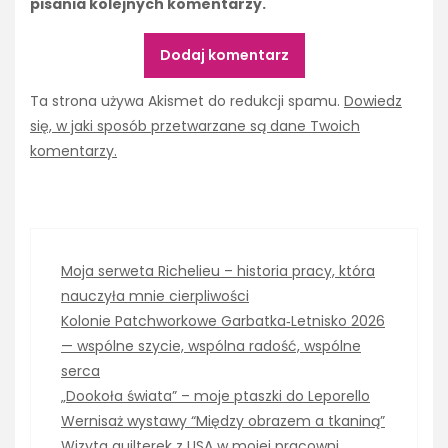
pisania kolejnych komentarzy.
Ta strona używa Akismet do redukcji spamu.
Dowiedz
się, w jaki sposób przetwarzane są dane Twoich
komentarzy.
Moja serweta Richelieu – historia pracy, która
nauczyła mnie cierpliwości
Kolonie Patchworkowe Garbatka‑Letnisko 2026
— wspólne szycie, wspólna radość, wspólne
serca
„Dookoła świata” – moje ptaszki do Leporello
Wernisaż wystawy “Między obrazem a tkaniną”
Wizyta quilterek z USA w mojej pracowni