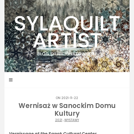
Skip
to
SYLAQUILT
content
ARTIST
BLOG SYLWII IGNATOWSKIEJ
ON 2021-11-22
Wernisaż w Sanockim Domu
Kultury
2021
.
WYSTAWY
Vernissage at the Sanok Cultural Center