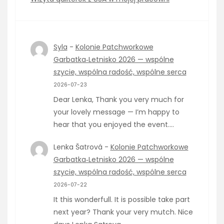
Syla
-
Kolonie Patchworkowe
Garbatka‑Letnisko 2026 — wspólne
szycie, wspólna radość, wspólne serca
2026-07-23
Dear Lenka, Thank you very much for
your lovely message — I’m happy to
hear that you enjoyed the event.…
Lenka Šatrová
-
Kolonie Patchworkowe
Garbatka‑Letnisko 2026 — wspólne
szycie, wspólna radość, wspólne serca
2026-07-22
It this wonderfull. It is possible take part
next year? Thank your very mutch. Nice