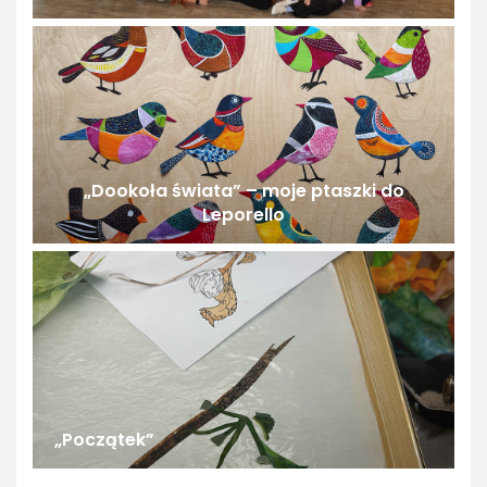
„Dookoła świata” – moje ptaszki do
Leporello
„Początek”