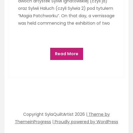
dwóch artystek Sylwii Ignatowskiej (czyli ja)
oraz Sylwii Haluch (czyli Sylwia 2) pod tytułem
“Magia Patchworku”. On that day, a vernissage
was held commencing the exhibition of two
Read More
Copyright SylaQuiltArtist 2026
| Theme by
ThemeinProgress
| Proudly powered by WordPress