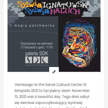
Vernissage at the Sanok Cultural Center 12
listopada 2021 to był piękny dzień. November
12, 2021 was a beautiful day. Tego dnia odbył
się wernisaż zapoczątkowujący wystawę