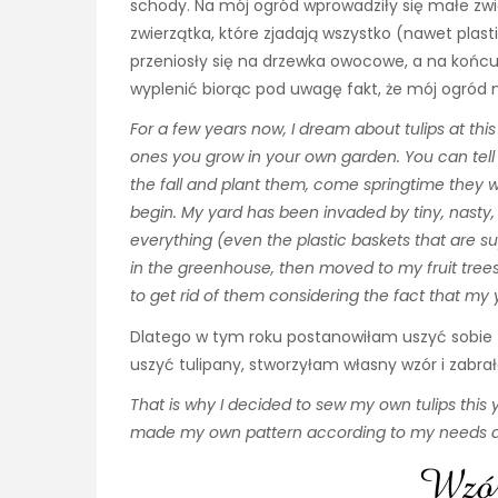
schody. Na mój ogród wprowadziły się małe zwi
zwierzątka, które zjadają wszystko (nawet plast
przeniosły się na drzewka owocowe, a na końcu 
wyplenić biorąc pod uwagę fakt, że mój ogród m
For a few years now, I dream about tulips at this
ones you grow in your own garden. You can tell 
the fall and plant them, come springtime they wi
begin. My yard has been invaded by tiny, nasty, 
everything (even the plastic baskets that are s
in the greenhouse, then moved to my fruit trees, a
to get rid of them considering the fact that my 
Dlatego w tym roku postanowiłam uszyć sobie t
uszyć tulipany, stworzyłam własny wzór i zabr
That is why I decided to sew my own tulips this y
made my own pattern according to my needs a