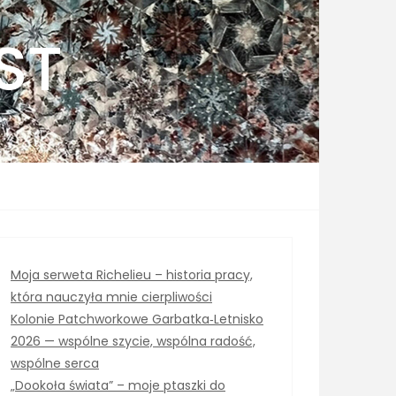
ST
Moja serweta Richelieu – historia pracy,
która nauczyła mnie cierpliwości
Kolonie Patchworkowe Garbatka‑Letnisko
2026 — wspólne szycie, wspólna radość,
wspólne serca
„Dookoła świata” – moje ptaszki do