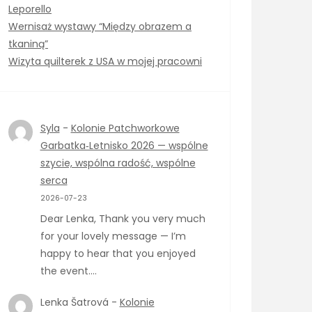
Leporello
Wernisaż wystawy “Między obrazem a
tkaniną”
Wizyta quilterek z USA w mojej pracowni
Syla
-
Kolonie Patchworkowe
Garbatka‑Letnisko 2026 — wspólne
szycie, wspólna radość, wspólne
serca
2026-07-23
Dear Lenka, Thank you very much
for your lovely message — I’m
happy to hear that you enjoyed
the event.…
Lenka Šatrová
-
Kolonie