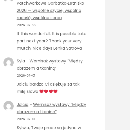
Patchworkowe Garbatka‑Letnisko
2026 — wspólne szycie, wspólna
radość, wspólne serca
2026-07-22
It this wonderfull. It is possible take
part next year? Thank your very
mutch. Nice days Lenka Satrova
Syla
-
Wernisaż wystawy “Między
obrazem a tkaniną”
2026-07-01
Jolciu bardzo Ci dziękuję za tak
milę słowa
Jolcia
-
Wernisaż wystawy “Między
obrazem a tkaniną”
2026-07-01
Sylwia, Twoje prace są jedyne w