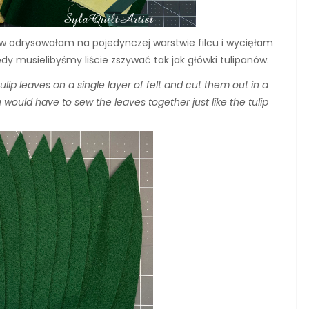
w odrysowałam na pojedynczej warstwie filcu i wycięłam
edy musielibyśmy liście zszywać tak jak główki tulipanów.
tulip leaves on a single layer of felt and cut them out in a
u would have to sew the leaves together just like the tulip