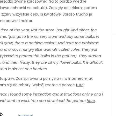
erzątka zwane karczowniki. Są to bardzo wredne
ikowe ochronki na cebulki). Zaczęły od szklarni, potem
zżarły wszystkie cebulki kwiatowe. Bardzo trudno je
a prawie 1 hektar.
 time of the year. Not the store-bought kind either, the
me, “just go to the nursery store and buy some bulbs in
ll grow, there is nothing easier.” And here the problems
and always hungry little animals called voles. They eat
upposed to protect the bulbs in the ground). They started
nd then finally, they ate all my flower bulbs. It is difficult
yard is almost one hectare.
ulipany. Zainspirowana pomysłami w Internecie jak
ałam się do roboty. Wykrój możecie pobrać
tutaj
.
ear. I found some inspiration and instructions online and I
nd went to work. You can download the pattern
here
.