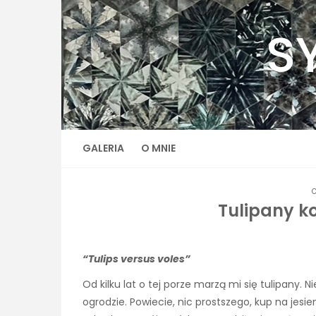
Skip
to
S
content
GALERIA
O MNIE
O
Tulipany k
“Tulips versus voles”
Od kilku lat o tej porze marzą mi się tulipany
ogrodzie. Powiecie, nic prostszego, kup na jesien