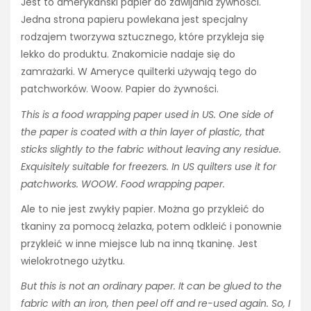
Jest to amerykański papier do zawijania żywności.
Jedna strona papieru powlekana jest specjalny
rodzajem tworzywa sztucznego, które przykleja się
lekko do produktu. Znakomicie nadaje się do
zamrażarki. W Ameryce quilterki używają tego do
patchworków. Woow. Papier do żywności.
This is a food wrapping paper used in US. One side of
the paper is coated with a thin layer of plastic, that
sticks slightly to the fabric without leaving any residue.
Exquisitely suitable for freezers. In US quilters use it for
patchworks. WOOW. Food wrapping paper.
Ale to nie jest zwykły papier. Można go przykleić do
tkaniny za pomocą żelazka, potem odkleić i ponownie
przykleić w inne miejsce lub na inną tkaninę. Jest
wielokrotnego użytku.
But this is not an ordinary paper. It can be glued to the
fabric with an iron, then peel off and re-used again. So, I