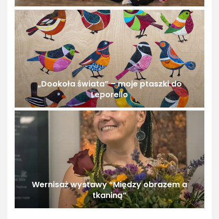
„Dookoła świata” – moje ptaszki do
Leporello
Wernisaż wystawy “Między obrazem a
tkaniną”