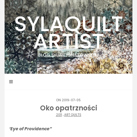
Skip
to
SYLAQUILT
content
ARTIST
BLOG SYLWII IGNATOWSKIEJ
ON 2019-07-05
Oko opatrzności
2011
.
ART QUILTS
‘Eye of Providence”