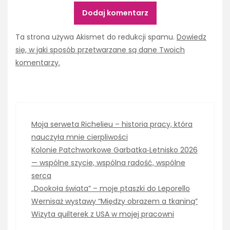
Ta strona używa Akismet do redukcji spamu.
Dowiedz
się, w jaki sposób przetwarzane są dane Twoich
komentarzy.
Moja serweta Richelieu – historia pracy, która
nauczyła mnie cierpliwości
Kolonie Patchworkowe Garbatka‑Letnisko 2026
— wspólne szycie, wspólna radość, wspólne
serca
„Dookoła świata” – moje ptaszki do Leporello
Wernisaż wystawy “Między obrazem a tkaniną”
Wizyta quilterek z USA w mojej pracowni