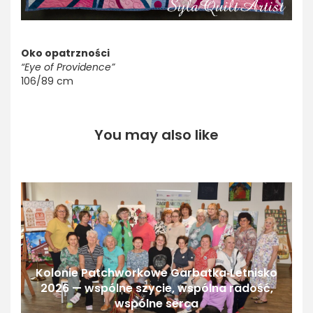
Oko opatrzności
“Eye of Providence”
106/89 cm
You may also like
Kolonie Patchworkowe Garbatka‑Letnisko
2026 — wspólne szycie, wspólna radość,
wspólne serca