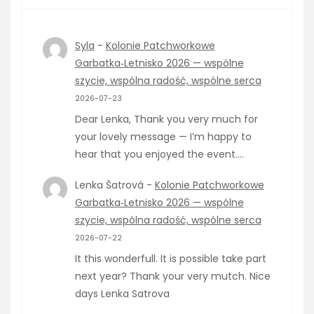
Syla
-
Kolonie Patchworkowe
Garbatka‑Letnisko 2026 — wspólne
szycie, wspólna radość, wspólne serca
2026-07-23
Dear Lenka, Thank you very much for
your lovely message — I’m happy to
hear that you enjoyed the event.…
Lenka Šatrová
-
Kolonie Patchworkowe
Garbatka‑Letnisko 2026 — wspólne
szycie, wspólna radość, wspólne serca
2026-07-22
It this wonderfull. It is possible take part
next year? Thank your very mutch. Nice
days Lenka Satrova