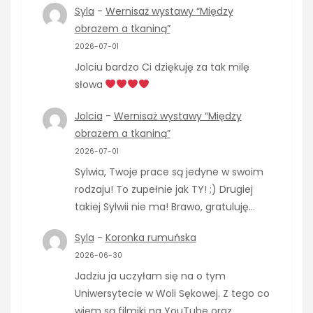
Syla
-
Wernisaż wystawy “Między
obrazem a tkaniną”
2026-07-01
Jolciu bardzo Ci dziękuję za tak milę
słowa
Jolcia
-
Wernisaż wystawy “Między
obrazem a tkaniną”
2026-07-01
Sylwia, Twoje prace są jedyne w swoim
rodzaju! To zupełnie jak TY! ;) Drugiej
takiej Sylwii nie ma! Brawo, gratuluję…
Syla
-
Koronka rumuńska
2026-06-30
Jadziu ja uczyłam się na o tym
Uniwersytecie w Woli Sękowej. Z tego co
wiem są filmiki na YouTube oraz…