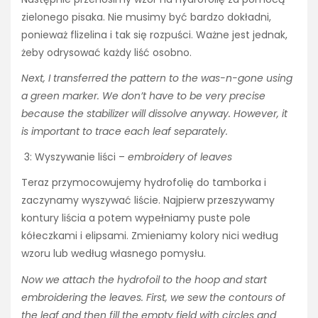
zielonego pisaka. Nie musimy być bardzo dokładni,
ponieważ flizelina i tak się rozpuści. Ważne jest jednak,
żeby odrysować każdy liść osobno.
Next, I transferred the pattern to the was-n-gone using
a green marker. We don’t have to be very precise
because the stabilizer will dissolve anyway. However, it
is important to trace each leaf separately.
3: Wyszywanie liści –
embroidery of leaves
Teraz przymocowujemy hydrofolię do tamborka i
zaczynamy wyszywać liście. Najpierw przeszywamy
kontury liścia a potem wypełniamy puste pole
kółeczkami i elipsami. Zmieniamy kolory nici według
wzoru lub według własnego pomysłu.
Now we attach the hydrofoil to the hoop and start
embroidering the leaves. First, we sew the contours of
the leaf and then fill the empty field with circles and