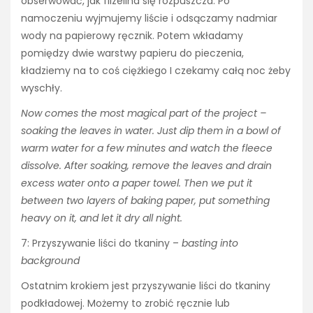
obserwować, jak flizelina się rozpuszcza. Po
namoczeniu wyjmujemy liście i odsączamy nadmiar
wody na papierowy ręcznik. Potem wkładamy
pomiędzy dwie warstwy papieru do pieczenia,
kładziemy na to coś ciężkiego I czekamy całą noc żeby
wyschły.
Now comes the most magical part of the project –
soaking the leaves in water. Just dip them in a bowl of
warm water for a few minutes and watch the fleece
dissolve. After soaking, remove the leaves and drain
excess water onto a paper towel. Then we put it
between two layers of baking paper, put something
heavy on it, and let it dry all night.
7: Przyszywanie liści do tkaniny –
basting into
background
Ostatnim krokiem jest przyszywanie liści do tkaniny
podkładowej. Możemy to zrobić ręcznie lub