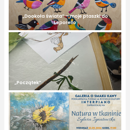
„Dookoła świata” – moje ptaszki do
Leporello
„Początek”