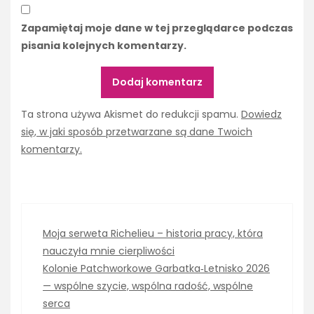
Zapamiętaj moje dane w tej przeglądarce podczas
pisania kolejnych komentarzy.
Ta strona używa Akismet do redukcji spamu.
Dowiedz
się, w jaki sposób przetwarzane są dane Twoich
komentarzy.
Moja serweta Richelieu – historia pracy, która
nauczyła mnie cierpliwości
Kolonie Patchworkowe Garbatka‑Letnisko 2026
— wspólne szycie, wspólna radość, wspólne
serca