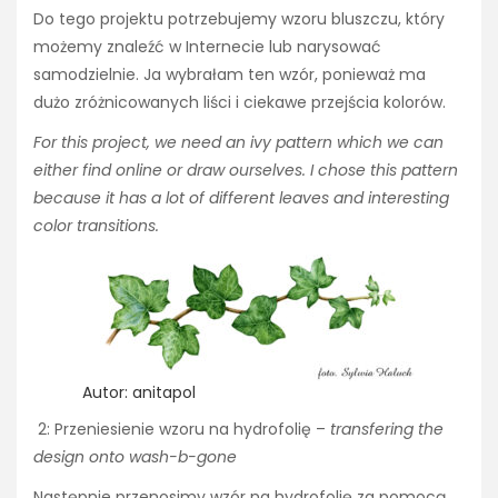
Do tego projektu potrzebujemy wzoru bluszczu, który
możemy znaleźć w Internecie lub narysować
samodzielnie. Ja wybrałam ten wzór, ponieważ ma
dużo zróżnicowanych liści i ciekawe przejścia kolorów.
For this project, we need an ivy pattern which we can
either find online or draw ourselves. I chose this pattern
because it has a lot of different leaves and interesting
color transitions.
Autor: anitapol
2: Przeniesienie wzoru na hydrofolię –
transfering the
design onto wash-b-gone
Następnie przenosimy wzór na hydrofolię za pomocą