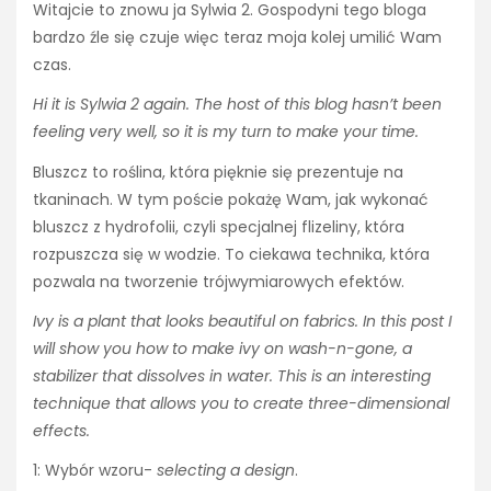
Witajcie to znowu ja Sylwia 2. Gospodyni tego bloga
bardzo źle się czuje więc teraz moja kolej umilić Wam
czas.
Hi it is Sylwia 2 again. The host of this blog hasn’t been
feeling very well, so it is my turn to make your time.
Bluszcz to roślina, która pięknie się prezentuje na
tkaninach. W tym poście pokażę Wam, jak wykonać
bluszcz z hydrofolii, czyli specjalnej flizeliny, która
rozpuszcza się w wodzie. To ciekawa technika, która
pozwala na tworzenie trójwymiarowych efektów.
Ivy is a plant that looks beautiful on fabrics. In this post I
will show you how to make ivy on wash-n-gone, a
stabilizer that dissolves in water. This is an interesting
technique that allows you to create three-dimensional
effects.
1: Wybór wzoru-
selecting a design
.