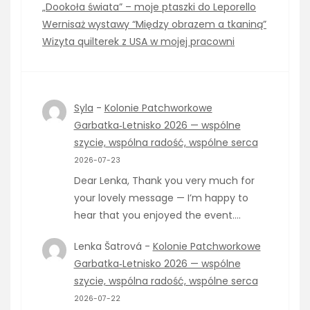
„Dookoła świata” – moje ptaszki do Leporello
Wernisaż wystawy “Między obrazem a tkaniną”
Wizyta quilterek z USA w mojej pracowni
Syla
-
Kolonie Patchworkowe
Garbatka‑Letnisko 2026 — wspólne
szycie, wspólna radość, wspólne serca
2026-07-23
Dear Lenka, Thank you very much for
your lovely message — I’m happy to
hear that you enjoyed the event.…
Lenka Šatrová
-
Kolonie Patchworkowe
Garbatka‑Letnisko 2026 — wspólne
szycie, wspólna radość, wspólne serca
2026-07-22