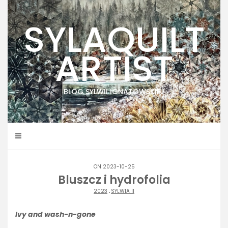
Skip
to
SYLAQUILT
content
ARTIST
BLOG SYLWII IGNATOWSKIEJ
ON 2023-10-25
Bluszcz i hydrofolia
2023
.
SYLWIA II
Ivy and wash-n-gone