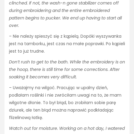
clinched. If not, the wash-n gone stabilizer comes off
during embroidering and the entire embroidered
pattern begins to pucker. We end up having to start all
over.
– Nie należy spieszyć się z kąpielą. Dopóki wyszywanka
jest na tamborku, jest czas na małe poprawki. Po kąpieli
jest to już trudne.
Don’t rush to get to the bath. While the embroidery is on
the hoop, there is still time for some corrections. After
soaking it becomes very difficult.
– Uważajmy na wilgoć. Pracując w upalny dzień,
podlałam roślinki i nie zwróciłam uwagi na to, że mam
wilgotne dłonie. To był błąd, bo zrobiłam sobie parę
dziurek, ale ten błąd można naprawić podkładając
flizelinową łatkę.
Watch out for moisture. Working on a hot day, I watered