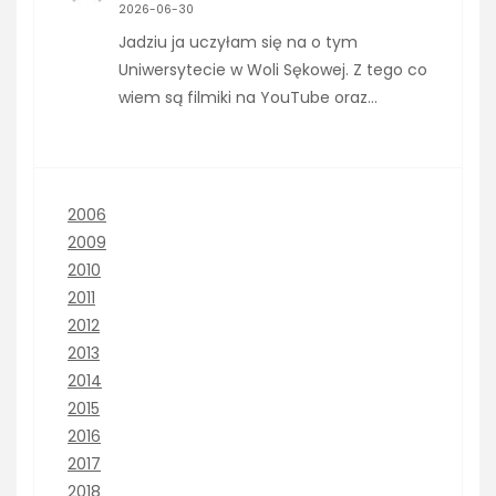
2026-06-30
Jadziu ja uczyłam się na o tym
Uniwersytecie w Woli Sękowej. Z tego co
wiem są filmiki na YouTube oraz…
2006
2009
2010
2011
2012
2013
2014
2015
2016
2017
2018