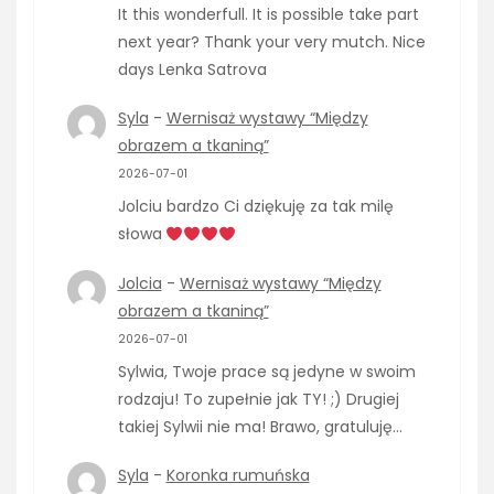
It this wonderfull. It is possible take part
next year? Thank your very mutch. Nice
days Lenka Satrova
Syla
-
Wernisaż wystawy “Między
obrazem a tkaniną”
2026-07-01
Jolciu bardzo Ci dziękuję za tak milę
słowa
Jolcia
-
Wernisaż wystawy “Między
obrazem a tkaniną”
2026-07-01
Sylwia, Twoje prace są jedyne w swoim
rodzaju! To zupełnie jak TY! ;) Drugiej
takiej Sylwii nie ma! Brawo, gratuluję…
Syla
-
Koronka rumuńska