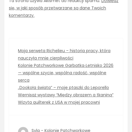
Ta strona używa Akismet do redukcji spamu.
Dowiedz
się, w jaki sposób przetwarzane są dane Twoich
komentarzy.
Moja serweta Richelieu – historia pracy, która
nauczyła mnie cierpliwości
Kolonie Patchworkowe Garbatka‑Letnisko 2026
— wspólne szycie, wspólna radość, wspólne
serca
„Dookoła świata” – moje ptaszki do Leporello
Wernisaż wystawy “Między obrazem a tkaniną”
Wizyta quilterek z USA w mojej pracowni
Syla
-
Kolonie Patchworkowe