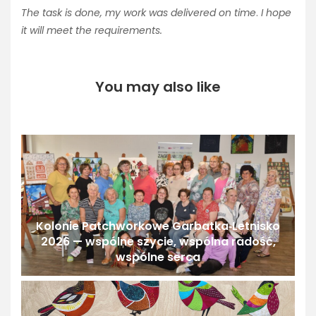
The task is done, my work was delivered on time
.
I hope
it will meet the requirements.
You may also like
Kolonie Patchworkowe Garbatka‑Letnisko
2026 — wspólne szycie, wspólna radość,
wspólne serca