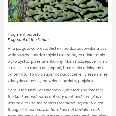
Fragment porosta.
Fragment of the lichen.
A tu już gotowa praca. Jestem bardzo zadowolona. Las
w tle wyszedł bardzo fajnie i cieszę się, że udało mi się
wykorzystać przesłane tkaniny. Mam nadzieję, że mimo
iż nie jest to mech ani paproć, bardzo nie odbiegłam
od tematu. To było super doświadczenie i cieszę się, że
zdecydowałam się na wzięcie udział w projekcie.
Here is the final. I am incredibly pleased. The forest in
the background came out very cool, and I am glad I
was able to use the fabrics I received. Hopefully even
though it is not moss or fern, I did not deviate much
from the topic. It was a great experience and I am glad I