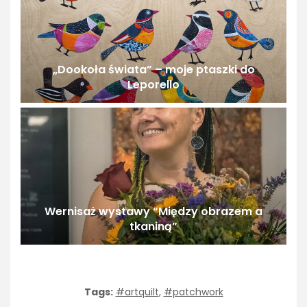
„Dookoła świata” – moje ptaszki do
Leporello
Wernisaż wystawy “Między obrazem a
tkaniną”
Tags:
#artquilt
,
#patchwork