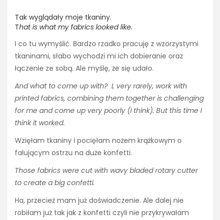
Tak wyglądały moje tkaniny.
T
hat is what my fabrics looked like.
I co tu wymyślić. Bardzo rzadko pracuję z wzorzystymi
tkaninami, słabo wychodzi mi ich dobieranie oraz
łączenie ze sobą. Ale myślę, że się udało.
And what to come up with? I, very rarely, work with
printed fabrics, combining them together is challenging
for me and come up very poorly (I think). But this time I
think it worked.
Wzięłam tkaniny i pocięłam nożem krążkowym o
falującym ostrzu na duże konfetti.
Those fabrics were cut with wavy bladed rotary cutter
to create a big confetti.
Ha, przecież mam już doświadczenie. Ale dalej nie
robiłam już tak jak z konfetti czyli nie przykrywałam