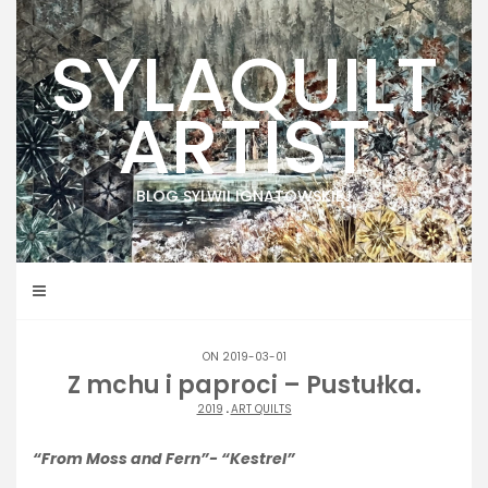
Skip
to
SYLAQUILT
content
ARTIST
BLOG SYLWII IGNATOWSKIEJ
ON 2019-03-01
Z mchu i paproci – Pustułka.
2019
.
ART QUILTS
“From Moss and Fern”- “Kestrel”