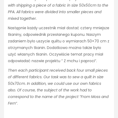
with shipping a piece of a fabric in size 50x50cm to the
PPA. All fabrics were divided into smaller pieces and
mixed together.
Następnie każdy uczestnik miał dostać cztery mniejsze
tkaniny, odpowiednik przesłanego kuponu. Naszym
zadaniem było uszycie quiltu o wymiarach 50×70 cm z
otrzymanych tkanin. Dodatkowo można także było
użyć własnych tkanin. Oczywiście temat pracy miał
odpowiadać nazwie projektu ” Z mchu i paproci”.
Then each participant received back four small pieces
of different fabrics. Our task was to sew a quilt in size
50x70cm. In addition, we could use our own fabrics
also. Of course, the subject of the work had to
correspond to the name of the project “From Moss and
Fern
“.