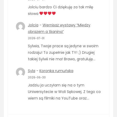
Jolciu bardzo Ci dziękuję za tak milę
słowa
Jolcia
-
Wernisaż wystawy “Między
obrazem a tkaniną”
2026-07-01
Sylwia, Twoje prace są jedyne w swoim
rodzaju! To zupełnie jak TY! ;) Drugiej
takiej Sylwii nie ma! Brawo, gratuluję…
Syla
-
Koronka rumuńska
2026-06-30
Jadziu ja uczyłam się na o tym
Uniwersytecie w Woli Sękowej. Z tego co
wiem są filmiki na YouTube oraz…