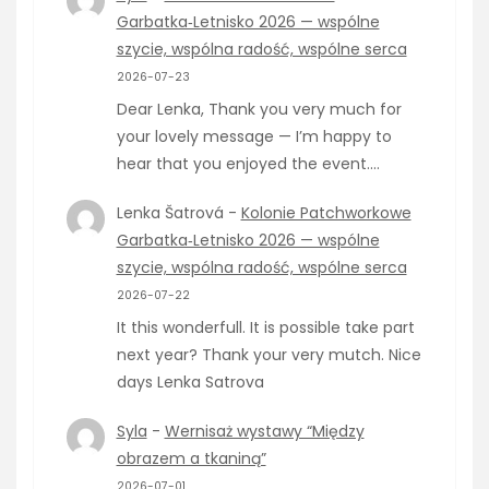
Garbatka‑Letnisko 2026 — wspólne
szycie, wspólna radość, wspólne serca
2026-07-23
Dear Lenka, Thank you very much for
your lovely message — I’m happy to
hear that you enjoyed the event.…
Lenka Šatrová
-
Kolonie Patchworkowe
Garbatka‑Letnisko 2026 — wspólne
szycie, wspólna radość, wspólne serca
2026-07-22
It this wonderfull. It is possible take part
next year? Thank your very mutch. Nice
days Lenka Satrova
Syla
-
Wernisaż wystawy “Między
obrazem a tkaniną”
2026-07-01