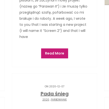
pisałam, że zaczynam nowy projekt
(nazwę go “Parawan II”) i że muszę tylko
przeglądnąć szafę, pofarbować co mi
brakuje i do roboty. A week ago, I wrote
to you that I was starting a new project
(I will name it “Screen 2”) and that I will
have
Read More
ON 2020-12-07
Pada śnieg
2020
.
FARBOWANIE