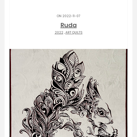
ON 2022-11-07
Ruda
2022
.
ART QUILTS