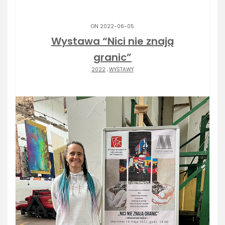
ON 2022-06-05
Wystawa “Nici nie znają
granic”
2022
.
WYSTAWY