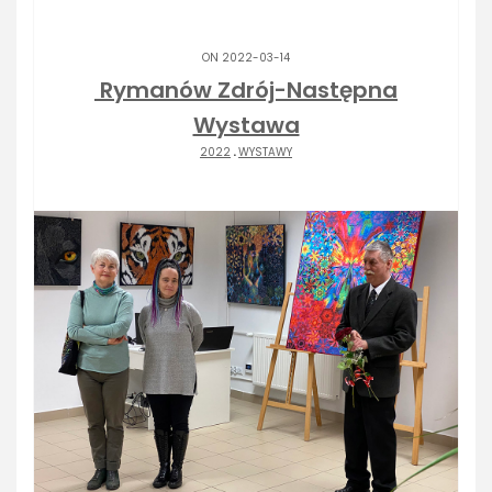
ON 2022-03-14
Rymanów Zdrój-Następna
Wystawa
2022
.
WYSTAWY