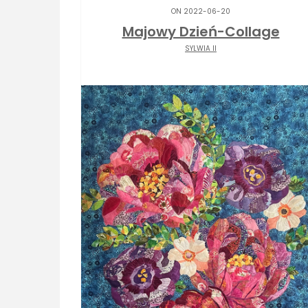
ON 2022-06-20
Majowy Dzień-Collage
SYLWIA II